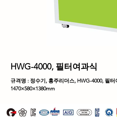
HWG-4000, 필터여과식
규격명
:
정수기
,
홍주리더스
, HWG-4000,
필터
1470×580×1380mm