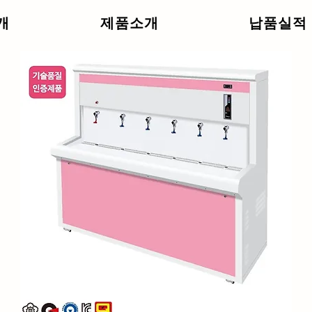
개
제품소개
납품실적