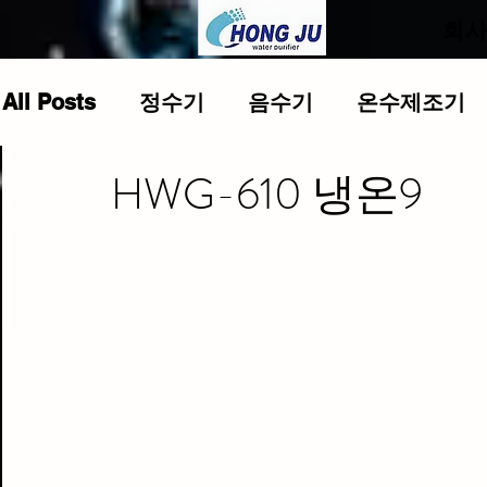
.
회
All Posts
정수기
음수기
온수제조기
HWG-610 냉온9